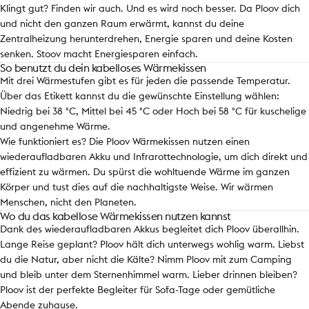
Klingt gut? Finden wir auch. Und es wird noch besser. Da Ploov dich
und nicht den ganzen Raum erwärmt, kannst du deine
Zentralheizung herunterdrehen, Energie sparen und deine Kosten
senken. Stoov macht Energiesparen einfach.
So benutzt du dein kabelloses Wärmekissen
Mit drei Wärmestufen gibt es für jeden die passende Temperatur.
Über das Etikett kannst du die gewünschte Einstellung wählen:
Niedrig bei 38 °C, Mittel bei 45 °C oder Hoch bei 58 °C für kuschelige
und angenehme Wärme.
Wie funktioniert es? Die Ploov Wärmekissen nutzen einen
wiederaufladbaren Akku und Infrarottechnologie, um dich direkt und
effizient zu wärmen. Du spürst die wohltuende Wärme im ganzen
Körper und tust dies auf die nachhaltigste Weise. Wir wärmen
Menschen, nicht den Planeten.
Wo du das kabellose Wärmekissen nutzen kannst
Dank des wiederaufladbaren Akkus begleitet dich Ploov überallhin.
Lange Reise geplant? Ploov hält dich unterwegs wohlig warm. Liebst
du die Natur, aber nicht die Kälte? Nimm Ploov mit zum Camping
und bleib unter dem Sternenhimmel warm. Lieber drinnen bleiben?
Ploov ist der perfekte Begleiter für Sofa-Tage oder gemütliche
Abende zuhause.