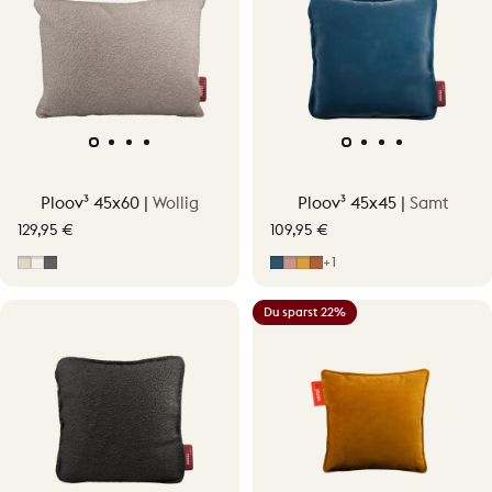
Ploov³ 45x60 |
Wollig
Ploov³ 45x45 |
Samt
129,95 €
109,95 €
Soft Beige
Off-White
Grau
Midnight Blue
Hellrosa
Ocher Yellow
Terracotta Orange
+1
Du sparst 22%