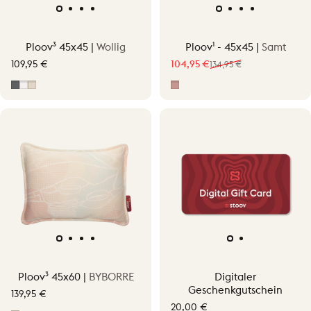
Ploov³ 45x45 |
Wollig
Ploov¹ - 45x45 |
Samt
109,95 €
104,95 €
134,95 €
Verkaufspreis
Normaler Preis
Grau
Off-White
Soft Beige
Pepper Pink
Ploov³ 45x60 |
BYBORRE
Digitaler
Geschenkgutschein
139,95 €
20,00 €