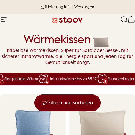
Direkt zum Inhalt
30 Tage testen & Geld-zurück-Garantie
Seitennavigation
Stoov® | Cordless Heated Cushions &
Such
W
Wärmekissen
Kabellose Wärmekissen. Super für Sofa oder Sessel, mit
sicherer Infrarotwärme, die Energie spart und jeden Tag für
Gemütlichkeit sorgt.
Sorgenfreie Wärme
Infrarotwärme bis zu 58 °C
Stundenlanger k
Filtern und sortieren