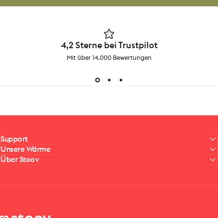
4,2 Sterne bei Trustpilot
Mit über 14.000 Bewertungen
Support
Unsere Wärme
Über Stoov
Stoov® | Cordless Heated Cushions & Blankets