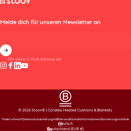
Melde dich für unseren Newsletter an
Gib deine E-Mail-Adresse ein
Instagram
Facebook
LinkedIn
YouTube
© 2026 Stoov® | Cordless Heated Cushions & Blankets
Widerrufsrecht
Datenschutzerklärung
AGB
Versand
Kontaktinformationen
Stornierungsrichtlinie
Deutsch
Sprache
Deutschland (EUR €)
Land/Region