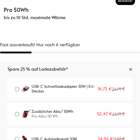
Bestseller
Pro 50Wh
bis zu 10 Std. maximale Wärme
Fast ausverkauft! Nur noch 6 verfügbar
Spare 25 % auf Ladezubehör*
USB-C Schnellladeadapter 30W | EU-
Verkaufspreis
Normaler Preis
18,72 €
24,95 €
Stecker
Zusätzlicher Akku³ 50Wh
Verkaufspreis
Normaler Preis
52,47 €
69,95 €
Pro Akku 50 Wh
Verkaufspreis
Normaler Preis
14,96 €
USB-C Autoladegerät 30W
19,95 €