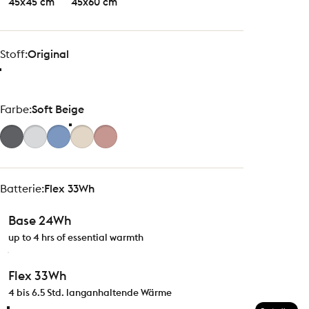
45x45 cm
45x60 cm
Stoff
Stoff:
Original
Farbe
Farbe:
Soft Beige
Batterie
Batterie:
Flex 33Wh
Base 24Wh
up to 4 hrs of essential warmth
Flex 33Wh
4 bis 6.5 Std. langanhaltende Wärme