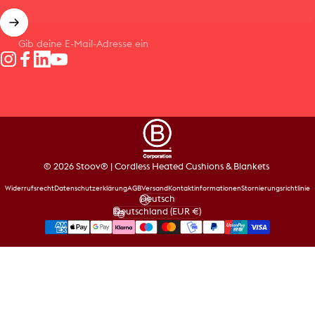
Gib deine E-Mail-Adresse ein
Instagram
Facebook
LinkedIn
YouTube
© 2026 Stoov® | Cordless Heated Cushions & Blankets
Widerrufsrecht
Datenschutzerklärung
AGB
Versand
Kontaktinformationen
Stornierungsrichtlinie
Deutsch
Sprache
Deutschland (EUR €)
Land/Region