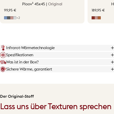
Ploov³ 45x45 |
Original
H
99,95 €
189,95 €
Mid Blue
Grey
Hellrosa
Light Grey
Erdrot
Hellrosa
Terraco
+2
Infrarot-Wärmetechnologie
Spezifikationen
Was ist in der Box?
Sichere Wärme, garantiert
Der Original-Stoff
Lass uns über Texturen sprechen