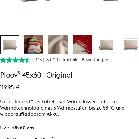
4,3/5 | 15.000+ Trustpilot-Bewertungen
Ploov³
45x60
|
Original
119,95 €
Unser legendäres kabelloses Wärmekissen. Infrarot-
Wärmetechnologie mit 3 Wärmestufen bis zu 58 °C und
wiederaufladbarem Akku.
size
Size :
45x60 cm