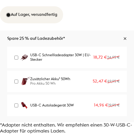
Auf Lager, versandfertig
Spare 25 % auf Ladezubehör*
USB-C Schnellladeadapter 30W | EU-
Verkaufspreis
Normaler Preis
18,72 €
24,95 €
Stecker
Zusätzlicher Akku³ 50Wh
Verkaufspreis
Normaler Preis
52,47 €
69,95 €
Pro Akku 50 Wh
Verkaufspreis
Normaler Preis
14,96 €
USB-C Autoladegerät 30W
19,95 €
*Adapter nicht enthalten. Wir empfehlen einen 30-W-USB-C-
Adapter für optimales Laden.