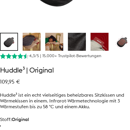
4,3/5 | 15.000+ Trustpilot-Bewertungen
Huddle³
|
Original
109,95 €
Huddle³ ist ein echt vielseitiges beheizbares Sitzkissen und
Wärmekissen in einem. Infrarot-Wärmetechnologie mit 3
Wärmestufen bis zu 58 °C und einem Akku.
Stoff
Stoff:
Original