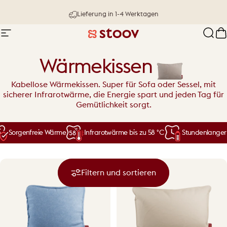
Direkt zum Inhalt
30 Tage testen & Geld-zurück-Garantie
Seitennavigation
Stoov® | Cordless Heated Cushions &
Such
W
Wärmekissen
Kabellose Wärmekissen. Super für Sofa oder Sessel, mit
sicherer Infrarotwärme, die Energie spart und jeden Tag für
Gemütlichkeit sorgt.
Sorgenfreie Wärme
Infrarotwärme bis zu 58 °C
Stundenlanger ka
Filtern und sortieren