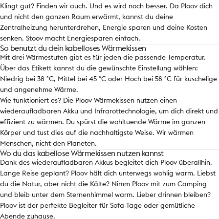
Klingt gut? Finden wir auch. Und es wird noch besser. Da Ploov dich
und nicht den ganzen Raum erwärmt, kannst du deine
Zentralheizung herunterdrehen, Energie sparen und deine Kosten
senken. Stoov macht Energiesparen einfach.
So benutzt du dein kabelloses Wärmekissen
Mit drei Wärmestufen gibt es für jeden die passende Temperatur.
Über das Etikett kannst du die gewünschte Einstellung wählen:
Niedrig bei 38 °C, Mittel bei 45 °C oder Hoch bei 58 °C für kuschelige
und angenehme Wärme.
Wie funktioniert es? Die Ploov Wärmekissen nutzen einen
wiederaufladbaren Akku und Infrarottechnologie, um dich direkt und
effizient zu wärmen. Du spürst die wohltuende Wärme im ganzen
Körper und tust dies auf die nachhaltigste Weise. Wir wärmen
Menschen, nicht den Planeten.
Wo du das kabellose Wärmekissen nutzen kannst
Dank des wiederaufladbaren Akkus begleitet dich Ploov überallhin.
Lange Reise geplant? Ploov hält dich unterwegs wohlig warm. Liebst
du die Natur, aber nicht die Kälte? Nimm Ploov mit zum Camping
und bleib unter dem Sternenhimmel warm. Lieber drinnen bleiben?
Ploov ist der perfekte Begleiter für Sofa-Tage oder gemütliche
Abende zuhause.