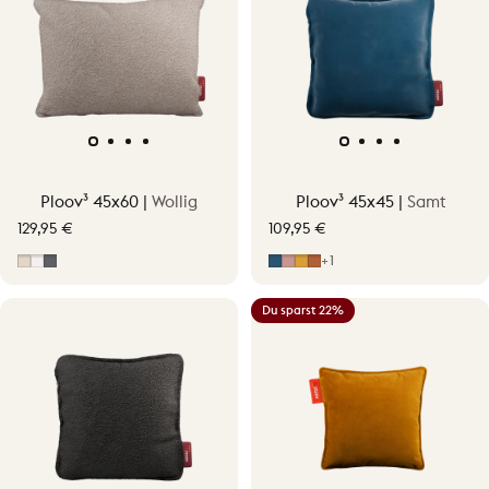
Ploov³ 45x60 |
Wollig
Ploov³ 45x45 |
Samt
129,95 €
109,95 €
Soft Beige
Off-White
Grau
Midnight Blue
Hellrosa
Ocher Yellow
Terracotta Orange
+1
Du sparst 22%