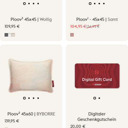
Ploov³ 45x45 |
Wollig
Ploov¹ - 45x45 |
Samt
109,95 €
104,95 €
134,95 €
Verkaufspreis
Normaler Preis
Grau
Off-White
Soft Beige
Pepper Pink
Ploov³ 45x60 |
BYBORRE
Digitaler
Geschenkgutschein
139,95 €
20,00 €