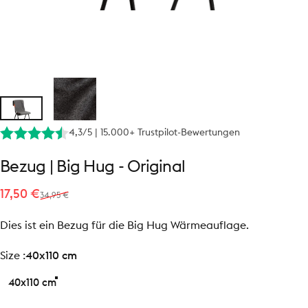
4,3/5 | 15.000+ Trustpilot-Bewertungen
Bezug
|
Big
Hug
-
Original
Verkaufspreis
Normaler Preis
17,50 €
34,95 €
Dies ist ein Bezug für die Big Hug Wärmeauflage.
size
Size :
40x110 cm
40x110 cm