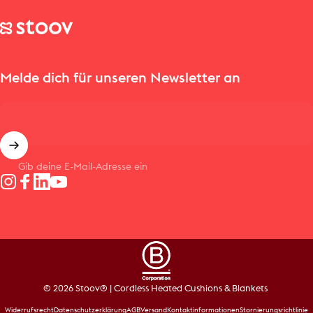
Stoov® | Cordless Heated Cushions & Blankets
Melde dich für unseren Newsletter an
Gib deine E-Mail-Adresse ein
Instagram
Facebook
LinkedIn
YouTube
© 2026 Stoov® | Cordless Heated Cushions & Blankets
Widerrufsrecht
Datenschutzerklärung
AGB
Versand
Kontaktinformationen
Stornierungsrichtlinie