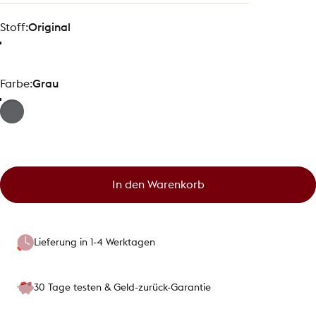
Stoff
Stoff:
Original
Farbe
Farbe:
Grau
In den Warenkorb
Lieferung in 1-4 Werktagen
30 Tage testen & Geld-zurück-Garantie