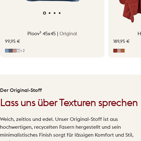
Ploov³ 45x45 |
Original
H
99,95 €
189,95 €
Mid Blue
Grey
Hellrosa
Light Grey
Erdrot
Hellrosa
Terraco
+2
Der Original-Stoff
Lass uns über Texturen sprechen
Weich, zeitlos und edel. Unser Original-Stoff ist aus
hochwertigen, recycelten Fasern hergestellt und sein
minimalistisches Finish sorgt für lässigen Komfort und Stil,