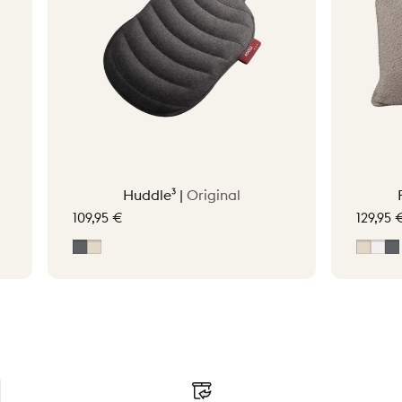
Huddle³ |
Original
109,95 €
129,95 
Grau
Soft Beige
Soft 
Off
G