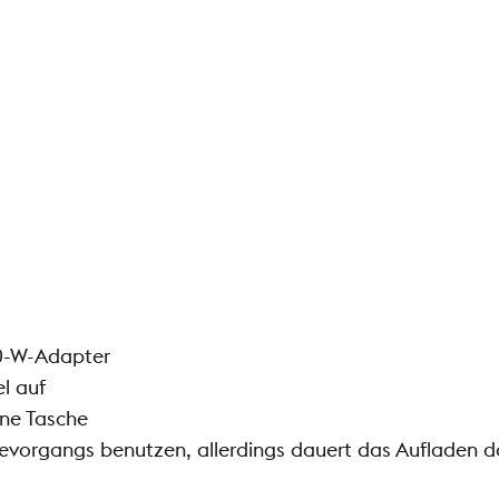
30-W-Adapter
l auf
ene Tasche
evorgangs benutzen, allerdings dauert das Aufladen d