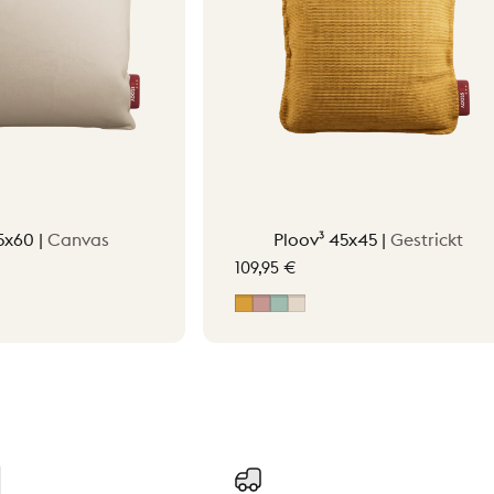
5x60 |
Canvas
Ploov³ 45x45 |
Gestrickt
109,95 €
e
ow
een
ink
Ocher Yellow
Hellrosa
Vintage Green
Soft Beige