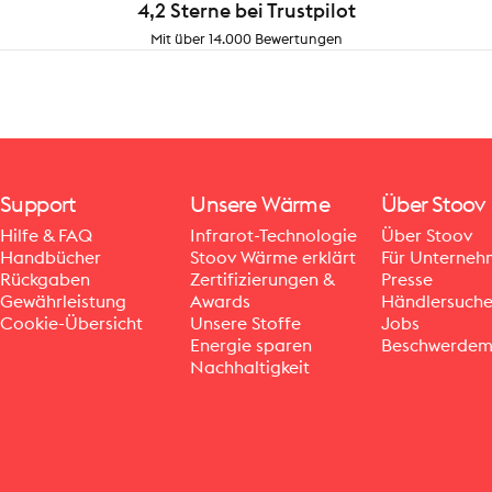
4,2 Sterne bei Trustpilot
Mit über 14.000 Bewertungen
Support
Unsere Wärme
Über Stoov
Hilfe & FAQ
Infrarot-Technologie
Über Stoov
Handbücher
Stoov Wärme erklärt
Für Unterne
Rückgaben
Zertifizierungen &
Presse
Gewährleistung
Awards
Händlersuch
Cookie-Übersicht
Unsere Stoffe
Jobs
Energie sparen
Beschwerdem
Nachhaltigkeit