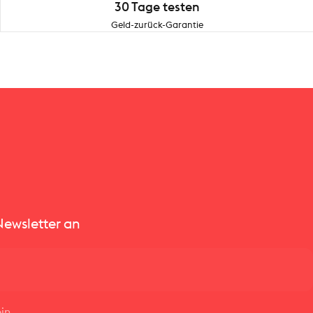
30 Tage testen
Geld-zurück-Garantie
hions & Blankets
Newsletter an
in