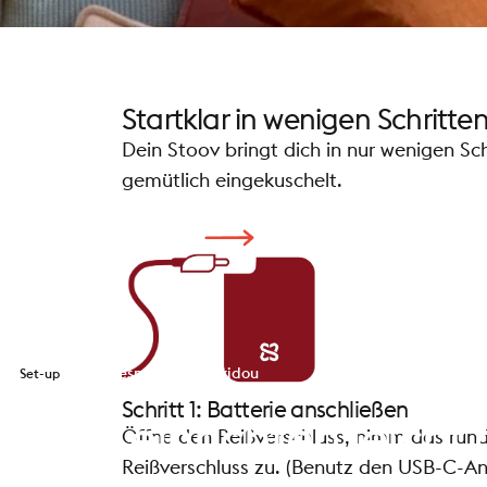
Startklar in wenigen Schritte
Dein Stoov bringt dich in nur wenigen S
gemütlich eingekuschelt.
von
Despina Tsimprikidou
Set-up
Schritt 1: Batterie anschließen
Stoov
einrichten
leicht
Öffne den Reißverschluss, nimm das rund
Reißverschluss zu. (Benutz den USB-C-An