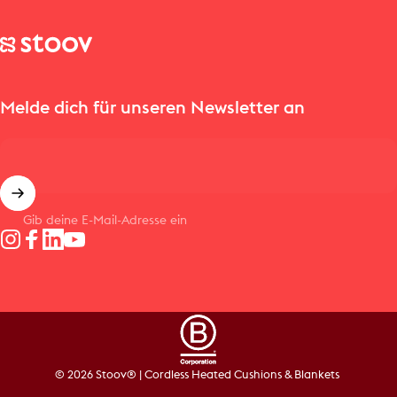
Stoov® | Cordless Heated Cushions & Blankets
Melde dich für unseren Newsletter an
Gib deine E-Mail-Adresse ein
Instagram
Facebook
LinkedIn
YouTube
© 2026 Stoov® | Cordless Heated Cushions & Blankets