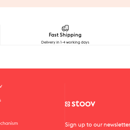
Fast Shipping
Delivery in 1-4 working days
v
s
Stoov® | Cordless Heated Cus
echanism
Sign up to our newslette