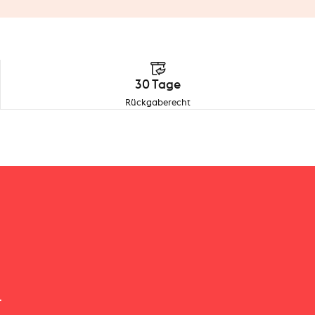
30 Tage
Rückgaberecht
hions & Blankets
r