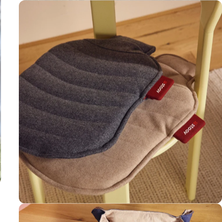
Kokoon
XL