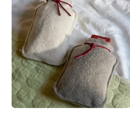
Huge
Hug