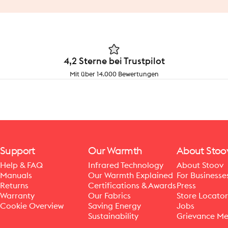
4,2 Sterne bei Trustpilot
Mit über 14.000 Bewertungen
Support
Our Warmth
About Stoo
Help & FAQ
Infrared Technology
About Stoov
Manuals
Our Warmth Explained
For Businesse
Returns
Certifications & Awards
Press
Warranty
Our Fabrics
Store Locator
Cookie Overview
Saving Energy
Jobs
Sustainability
Grievance M