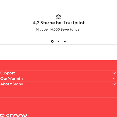
4,2 Sterne bei Trustpilot
Mit über 14.000 Bewertungen
Support
Our Warmth
About Stoov
Stoov® | Cordless Heated Cushions & Blankets