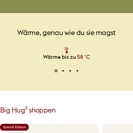
Wärme,
genau
wie
du
sie
magst
Wärme bis zu
58 °C
Big
Hug³
shoppen
Special Edition