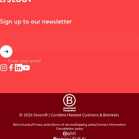
Sign up to our newsletter
Enter your email
Instagram
Facebook
LinkedIn
YouTube
© 2026 Stoov® | Cordless Heated Cushions & Blankets
Refund policy
Privacy policy
Terms of service
Shipping policy
Contact information
Cancellation policy
English
Language